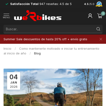
Satisfacción Total
947 reseñas: 4.5 de 5
Devoluciones 
4.5
/5.0
0
MENÚ
Summer Sale descuentos de hasta 20% off + envío gratis
Inicio
/
Como mantenerte motivado e iniciar tu entrenamiento
al inicio de año
/
Blog
04
JAN
2026