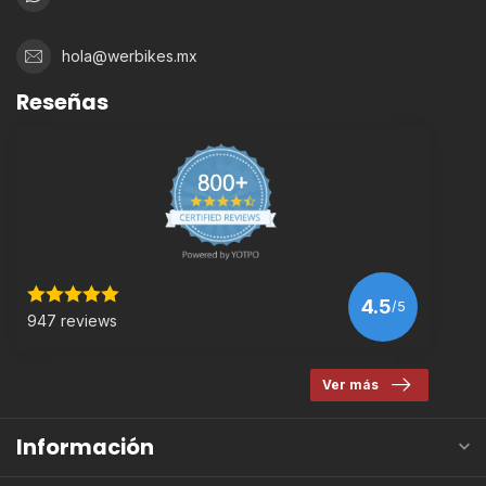
hola@werbikes.mx
Reseñas
4.5
/5
947 reviews
Ver más
Información