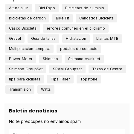
Altura sillín
Bici Expo
Bicicletas de aluminio
bicicletas de carbon
Bike Fit
Candados Bicicleta
Casco Bicicleta
errores comunes en el cliclismo
Gravel
Guia de tallas
Hidratación
Llantas MTB
Multiplicación compact
pedales de contacto
Power Meter
Shimano
Shimano crankset
Shimano GroupSet
SRAM Groupset
Tazas de Centro
tips para ciclistas
Tips Taller
Topstone
Transmision
Watts
Boletín de noticias
No te preocupes no enviamos spam