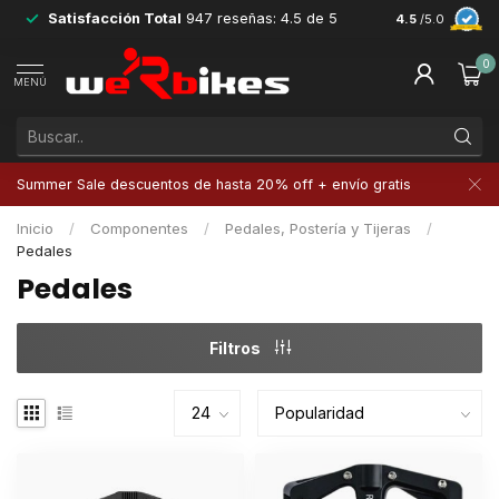
Satisfacción Total
947 reseñas: 4.5 de 5
Devoluciones 
4.5
/5.0
0
MENÚ
Summer Sale descuentos de hasta 20% off + envío gratis
Inicio
/
Componentes
/
Pedales, Postería y Tijeras
/
Pedales
Pedales
Filtros