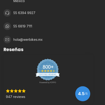
México
55 6394 9927
55 6819 7111
hola@werbikes.mx
Reseñas
4.5
/5
947 reviews