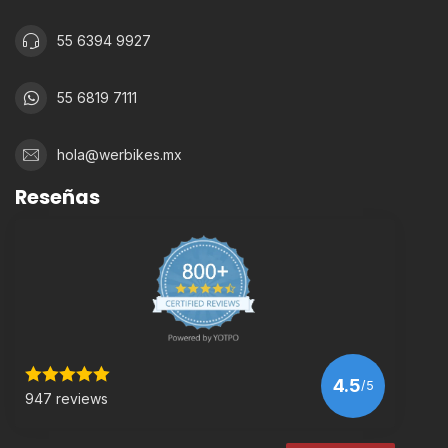
55 6394 9927
55 6819 7111
hola@werbikes.mx
Reseñas
4.5
/5
947 reviews