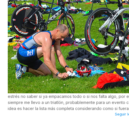
estrés no saber si ya empacamos todo o si nos falta algo, por 
siempre me llevo a un triatlón, probablemente para un evento 
idea es hacer la lista más completa considerando como si fuer
Seguir l