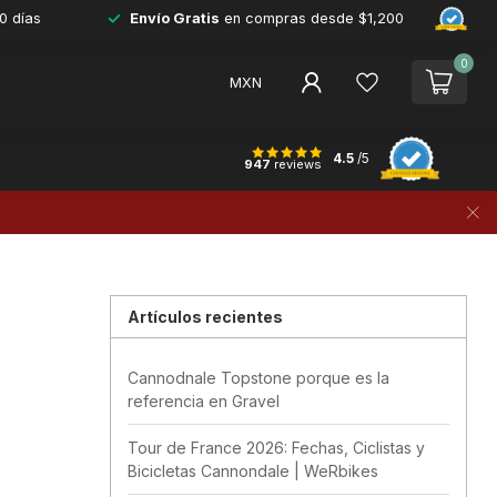
0 días
Envío Gratis
en compras desde $1,200
0
MXN
4.5
/5
947
reviews
Artículos recientes
Cannodnale Topstone porque es la
referencia en Gravel
Tour de France 2026: Fechas, Ciclistas y
Bicicletas Cannondale | WeRbikes