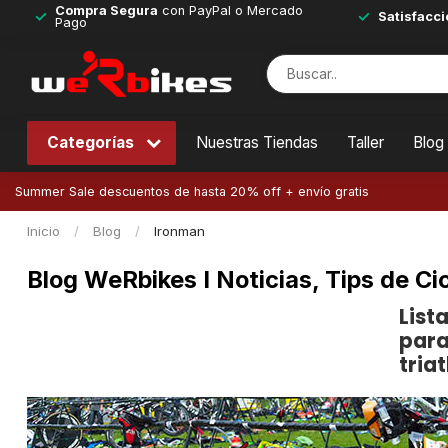
Compra Segura
con PayPal o Mercado
Satisfacci
Pago
Categorías
Nuestras Tiendas
Taller
Blog
Summer Sale descuentos de hasta 20% off + envío gratis
Inicio
/
Blog
/
Ironman
Blog WeRbikes I Noticias, Tips de Cic
List
para
triat