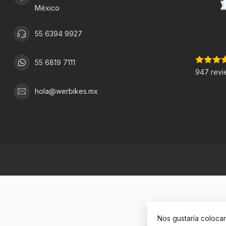
México
55 6394 9927
55 6819 7111
947 revi
hola@werbikes.mx
Nos gustaría coloca
© Copyright 2026 W