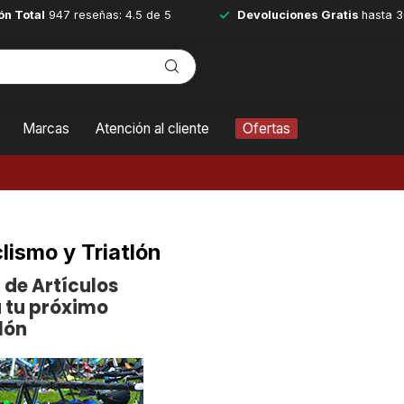
ón Total
947 reseñas: 4.5 de 5
Devoluciones Gratis
hasta 3
Marcas
Atención al cliente
Ofertas
lismo y Triatlón
a de Artículos
 tu próximo
lón