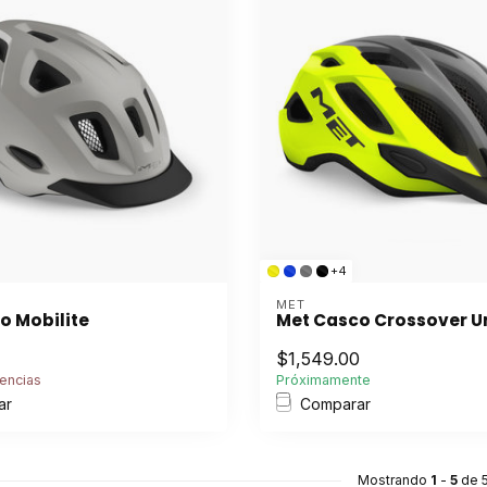
+4
MET
o Mobilite
Met Casco Crossover Un
$1,549.00
encias
Próximamente
ar
Comparar
Mostrando
1
-
5
de 