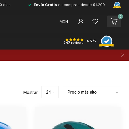
0 días
Envío Gratis
en compras desde $1,200
0
MXN
4.5
/5
947
reviews
Mostrar: