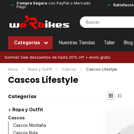
Compra Segura
con PayPal o Mercado
Satisfacci
Pago
Categorías
Nuestras Tiendas
Taller
Blog
Summer Sale descuentos de hasta 20% off + envío gratis
Inicio
/
Ropa y Outfit
/
Cascos
/
Cascos Lifestyle
Cascos Lifestyle
Categorías
Ropa y Outfit
Cascos
Cascos Montaña
Cascos Ruta