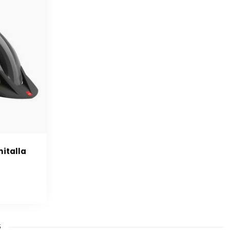
italla
5