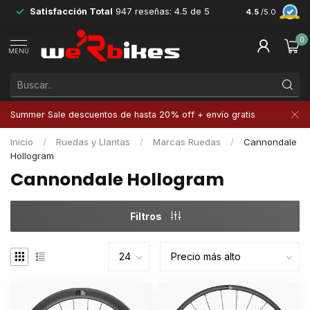
Satisfacción Total
947 reseñas: 4.5 de 5
Devoluciones 
4.5
/5.0
0
MENÚ
Summer Sale descuentos de hasta 20% off + envío gratis
Inicio
/
Ruedas y Llantas
/
Marcas Ruedas
/
Cannondale
Hollogram
Cannondale Hollogram
Filtros