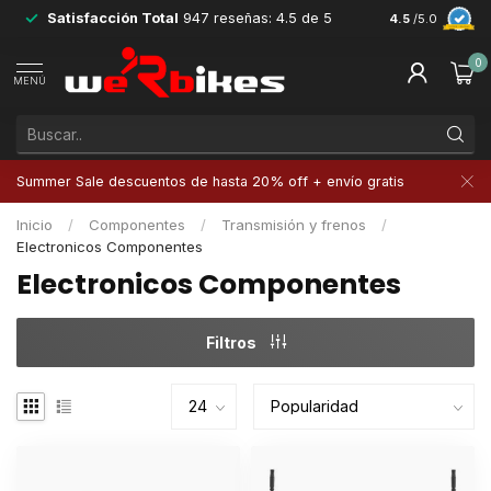
Satisfacción Total
947 reseñas: 4.5 de 5
Devoluciones 
4.5
/5.0
0
MENÚ
Summer Sale descuentos de hasta 20% off + envío gratis
Inicio
/
Componentes
/
Transmisión y frenos
/
Electronicos Componentes
Electronicos Componentes
Filtros