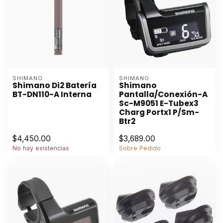
SHIMANO
SHIMANO
Shimano Di2 Batería
Shimano
BT-DN110-A Interna
Pantalla/Conexión-A
Sc-M9051 E-Tubex3
Charg Portx1 P/Sm-
Btr2
$4,450.00
$3,689.00
No hay existencias
Sobre Pedido