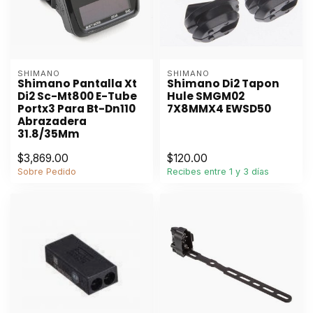
SHIMANO
SHIMANO
Shimano Pantalla Xt
Shimano Di2 Tapon
Di2 Sc-Mt800 E-Tube
Hule SMGM02
Portx3 Para Bt-Dn110
7X8MMX4 EWSD50
Abrazadera
31.8/35Mm
$3,869.00
$120.00
Sobre Pedido
Recibes entre 1 y 3 días