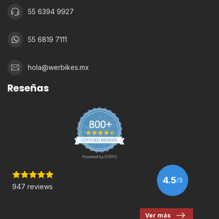
55 6394 9927
55 6819 7111
hola@werbikes.mx
Reseñas
4.5
/5
947 reviews
Ver más