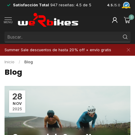
Satisfacción Total
947 reseñas: 4.5 de 5
Devoluciones 
4.5
/5.0
0
MENÚ
Summer Sale descuentos de hasta 20% off + envío gratis
Inicio
/
Blog
Blog
28
NOV
2025