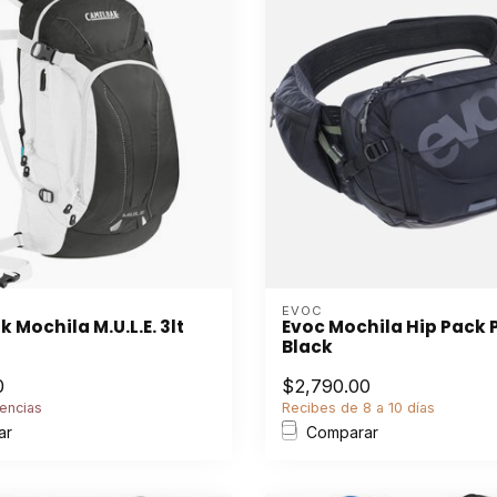
EVOC
Mochila M.U.L.E. 3lt
Evoc Mochila Hip Pack 
Black
0
$2,790.00
encias
Recibes de 8 a 10 días
ar
Comparar