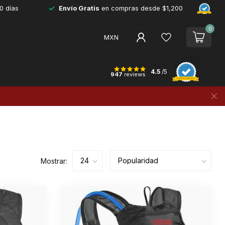
0 días
Envío Gratis
en compras desde $1,200
0
MXN
4.5
/5
947
reviews
Mostrar: