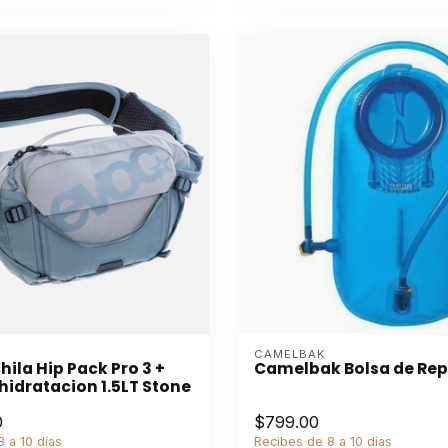
CAMELBAK
ila Hip Pack Pro 3 +
Camelbak Bolsa de Rep
hidratacion 1.5LT Stone
0
$799.00
 a 10 días
Recibes de 8 a 10 días