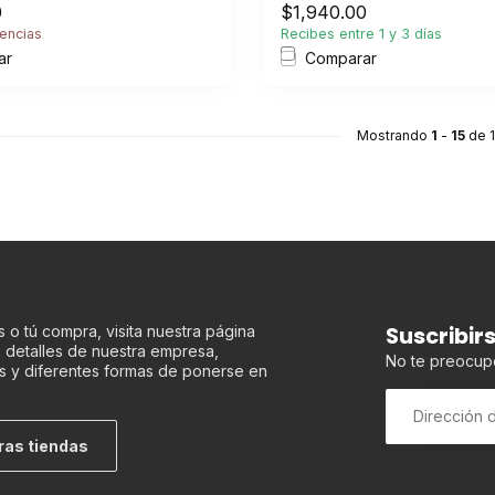
0
$1,940.00
encias
Recibes entre 1 y 3 días
ar
Comparar
Mostrando
1
-
15
de 
Suscribir
 o tú compra, visita nuestra página
os detalles de nuestra empresa,
No te preocup
s y diferentes formas de ponerse en
ras tiendas