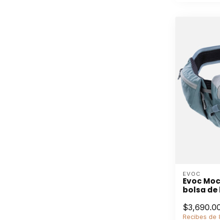
EVOC
Evoc Moch
bolsa de 
$3,690.0
Recibes de 8