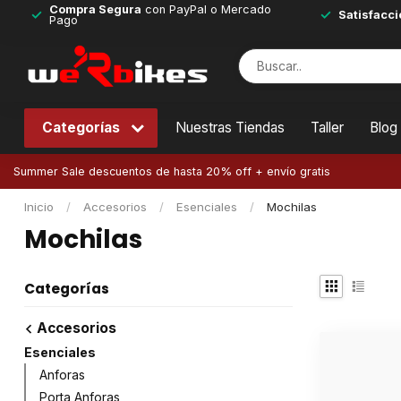
Compra Segura
con PayPal o Mercado
Satisfacci
Pago
Categorías
Nuestras Tiendas
Taller
Blog
Summer Sale descuentos de hasta 20% off + envío gratis
Inicio
/
Accesorios
/
Esenciales
/
Mochilas
Mochilas
Categorías
Accesorios
Esenciales
Anforas
Porta Anforas