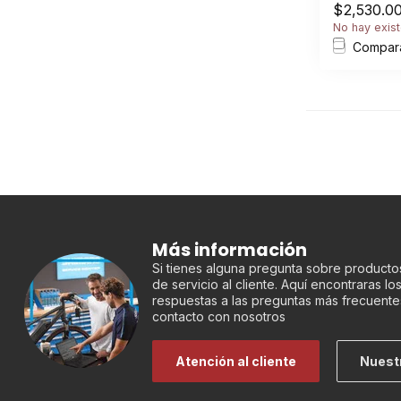
$2,530.0
No hay exist
Compar
Más información
Si tienes alguna pregunta sobre productos
de servicio al cliente. Aquí encontraras l
respuestas a las preguntas más frecuente
contacto con nosotros
Atención al cliente
Nuest