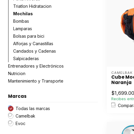
Triatlon Hidratacion
Mochilas
Bombas
Lamparas
Bolsas para bici
Alforjas y Canastillas
Candados y Cadenas
Salpicaderas
Entrenadores y Electrónicos
CAMELBAK
Nutricion
Cube Moc
Mantenimiento y Transporte
Naranja
$1,699.0
Marcas
Recibes entr
Compar
Todas las marcas
Camelbak
Evoc