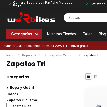
Compra Segura
con PayPal o Mercado
Satisfacci
Pago
Categorías
Nuestras Tiendas
Taller
Blog
Summer Sale descuentos de hasta 20% off + envío gratis
Inicio
/
Ropa y Outfit
/
Zapatos Ciclismo
/
Zapatos Tri
Zapatos Tri
Categorías
Ropa y Outfit
Cascos
Zapatos Ciclismo
Zapatos Ruta