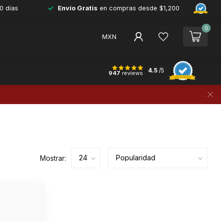
0 días
Envío Gratis
en compras desde $1,200
0
MXN
4.5
/5
947
reviews
Mostrar: