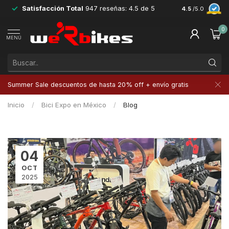
Satisfacción Total
947 reseñas: 4.5 de 5
Devoluciones 
4.5
/5.0
0
MENÚ
Summer Sale descuentos de hasta 20% off + envío gratis
Inicio
/
Bici Expo en México
/
Blog
04
OCT
2025