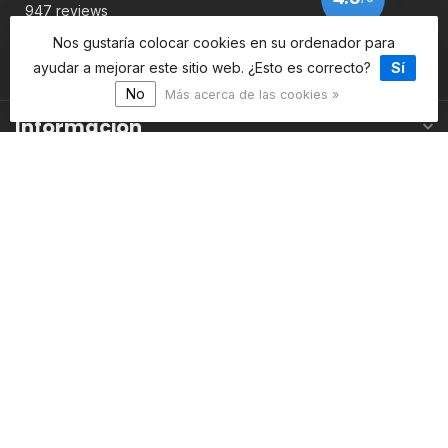
947 reviews
Nos gustaría colocar cookies en su ordenador para
ayudar a mejorar este sitio web. ¿Esto es correcto?
Sí
Ver más
No
Más acerca de las cookies »
Información
Mi cuenta
$