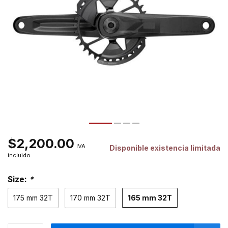
$2,200.00
IVA
Disponible existencia limitada
incluido
Size:
*
165 mm 32T
175 mm 32T
170 mm 32T