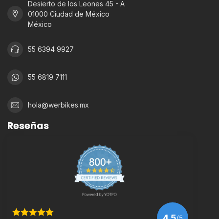
Desierto de los Leones 45 - A
01000 Ciudad de México
México
55 6394 9927
55 6819 7111
hola@werbikes.mx
Reseñas
4.5
/5