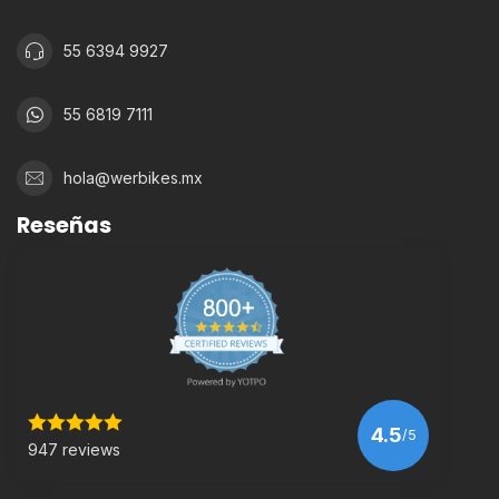
55 6394 9927
55 6819 7111
hola@werbikes.mx
Reseñas
4.5
/5
947 reviews