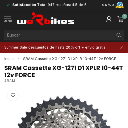
Satisfacción Total
947 reseñas: 4.5 de 5
Devoluciones 
4.5
/5.0
0
MENÚ
Summer Sale descuentos de hasta 20% off + envío gratis
Inicio
/
SRAM Cassette XG-1271 D1 XPLR 10-44T 12v FORCE
SRAM Cassette XG-1271 D1 XPLR 10-44T
12v FORCE
SRAM