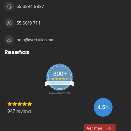
55 6394 9927
55 6819 7111
hola@werbikes.mx
Reseñas
4.5
/5
947 reviews
Ver más