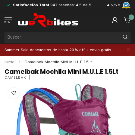
Satisfacción Total
947 reseñas: 4.5 de 5
Devoluciones 
4.5
/5.0
0
MENÚ
Summer Sale descuentos de hasta 20% off + envío gratis
Inicio
/
Camelbak Mochila Mini M.U.L.E 1.5Lt
Camelbak Mochila Mini M.U.L.E 1.5Lt
CAMELBAK