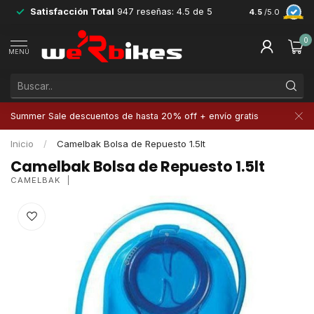
Satisfacción Total
947 reseñas: 4.5 de 5
Devoluciones 
4.5
/5.0
0
MENÚ
Summer Sale descuentos de hasta 20% off + envío gratis
Inicio
/
Camelbak Bolsa de Repuesto 1.5lt
Camelbak Bolsa de Repuesto 1.5lt
CAMELBAK