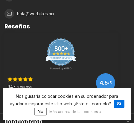
hola@werbikes.mx
Reseñas
4.5
/5
947 reviews
Nos gustaría colocar cookies en su ordenador para
ayudar a mejorar este sitio web. ¿Esto es correcto?
Sí
Ver más
No
Más acerca de las cookies »
Información