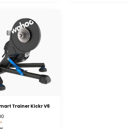
art Trainer Kickr V6
00
do
ar