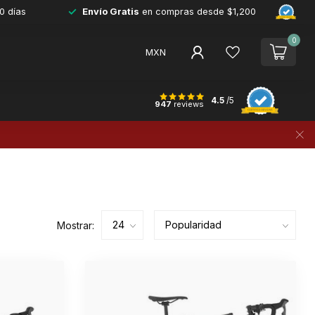
0 días
Envío Gratis
en compras desde $1,200
0
MXN
4.5
/5
947
reviews
Mostrar: