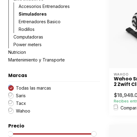
Accesorios Entrenadores
Simuladores
Entrenadores Basico
Rodillos
Computadoras
Power meters
Nutricion
Mantenimiento y Transporte
Marcas
WAHOO
Wahoo Sm
2 Zwift C
Todas las marcas
$18,948.
Saris
Recibes entr
Tacx
Compar
Wahoo
Precio