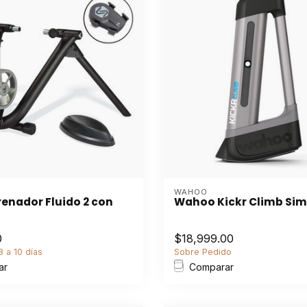
WAHOO
renador Fluido 2 con
Wahoo Kickr Climb Si
s
0
$18,999.00
 a 10 días
Sobre Pedido
ar
Comparar