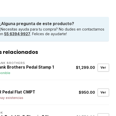
¿Alguna pregunta de este producto?
¿Necesitas ayuda para tu compra? No dudes en contactarnos
en
55 6394 9927
. Felices de ayudarte!
s relacionados
ANK BROTHERS
ank Brothers Pedal Stamp 1
$1,299.00
Ver
ponible
R
R Pedal Flat CMPT
$950.00
Ver
hay existencias
OK