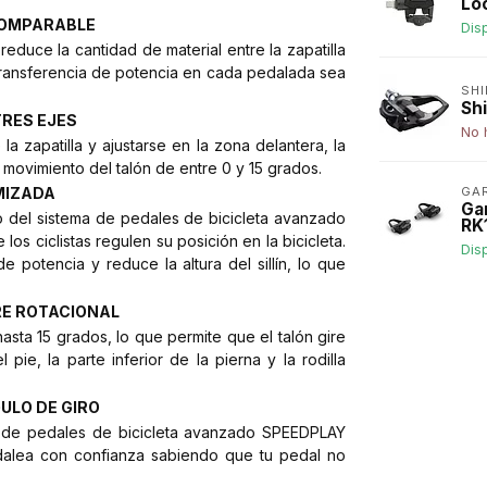
Lo
COMPARABLE
Dis
educe la cantidad de material entre la zapatilla
 transferencia de potencia en cada pedalada sea
SH
Sh
TRES EJES
No 
a zapatilla y ajustarse en la zona delantera, la
 movimiento del talón de entre 0 y 15 grados.
MIZADA
GA
Ga
ro del sistema de pedales de bicicleta avanzado
RK
 ciclistas regulen su posición en la bicicleta.
Dis
 potencia y reduce la altura del sillín, lo que
RE ROTACIONAL
sta 15 grados, lo que permite que el talón gire
ie, la parte inferior de la pierna y la rodilla
ULO DE GIRO
ema de pedales de bicicleta avanzado SPEEDPLAY
edalea con confianza sabiendo que tu pedal no