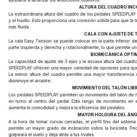
ALTURA DEL CUADRO IN
La extraordinaria altura del cuadro de los pedales SPEEDPLAY r
y el husillo. Esto proporciona una conexión sólida para que la
más fluida.
CALA CON AJUSTE DE 
La cala Easy Tension se puede colocar en la parte inferior de l
parte izquierda y derecha y rotacionalmente, lo que permite un
BIOMECÁNICA OPTI
La capacidad de ajuste de 3 ejes y la escasa altura del cuad
SPEEDPLAY ofrecen una mayor variedad de opciones para que los
La menor altura del cuadro permite una mayor transferencia de
disminuye el arrastre.
MOVIMIENTO DEL TALÓN LIB
Los pedales SPEEDPLAY permiten un movimiento del talón de ha
en torno al centro del pedal. Este rango de movimiento en el p
aumenta la comodidad y mejora la eficiencia del pedaleo.
MAYOR HOLGURA DEL ÁNG
A la hora de tomar curvas cerradas, el perfil fino del sist
permite un mayor grado de inclinación sobre la bicicleta. P
golpeará el suelo y deja atrás a tus rivales.