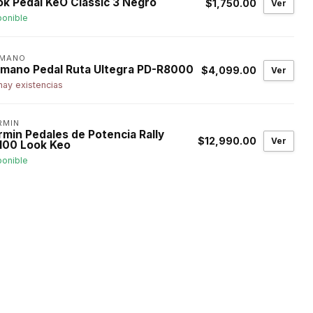
ok Pedal KeO Classic 3 Negro
$1,750.00
Ver
ponible
IMANO
imano Pedal Ruta Ultegra PD-R8000
$4,099.00
Ver
hay existencias
RMIN
rmin Pedales de Potencia Rally
$12,990.00
Ver
100 Look Keo
ponible