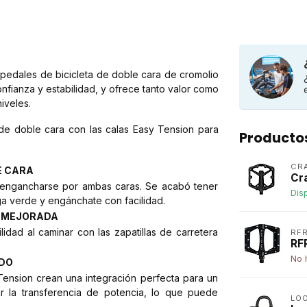
 pedales de bicicleta de doble cara de cromolio
ianza y estabilidad, y ofrece tanto valor como
niveles.
n de doble cara con las calas Easy Tension para
Producto
CR
E CARA
Cr
 engancharse por ambas caras. Se acabó tener
Dis
nga verde y engánchate con facilidad.
R MEJORADA
ilidad al caminar con las zapatillas de carretera
RF
RF
No 
ADO
nsion crean una integración perfecta para un
r la transferencia de potencia, lo que puede
LO