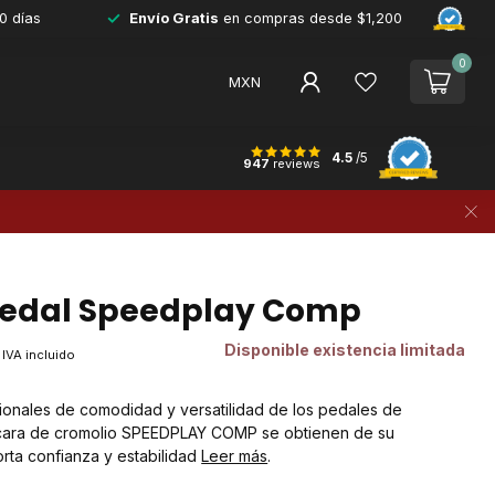
0 días
Envío Gratis
en compras desde $1,200
0
MXN
4.5
/5
947
reviews
edal Speedplay Comp
Disponible existencia limitada
IVA incluido
ionales de comodidad y versatilidad de los pedales de
 cara de cromolio SPEEDPLAY COMP se obtienen de su
rta confianza y estabilidad
Leer más
.