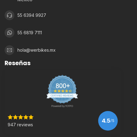
55 6394 9927
55 6819 7111
hola@werbikes.mx
Reseñas
4.5
/5
947 reviews