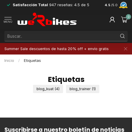
Satisfacción Total
947 reseñas: 4.5 de 5
Devoluciones 
4.5
/5.0
0
MENÚ
Summer Sale descuentos de hasta 20% off + envío gratis
Inicio
/
Etiquetas
Etiquetas
blog_kuat
(4)
blog_trainer
(1)
Suscribirse a nuestro boletín de noticias