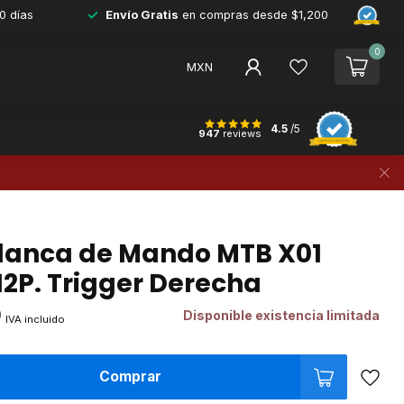
0 días
Envío Gratis
en compras desde $1,200
0
MXN
4.5
/5
947
reviews
lanca de Mando MTB X01
12P. Trigger Derecha
0
Disponible existencia limitada
IVA incluido
Comprar