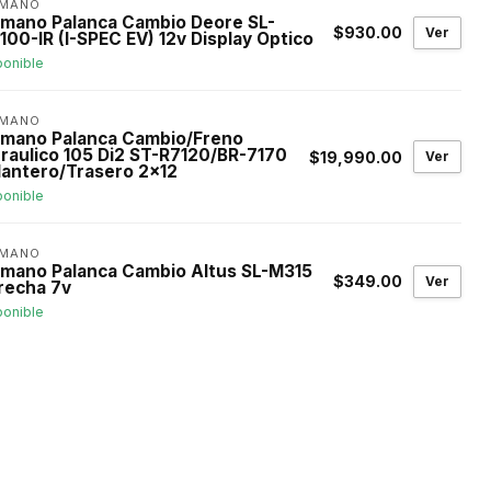
IMANO
imano Palanca Cambio Deore SL-
$930.00
Ver
00-IR (I-SPEC EV) 12v Display Optico
ponible
IMANO
imano Palanca Cambio/Freno
draulico 105 Di2 ST-R7120/BR-7170
$19,990.00
Ver
lantero/Trasero 2x12
ponible
IMANO
imano Palanca Cambio Altus SL-M315
$349.00
Ver
recha 7v
ponible