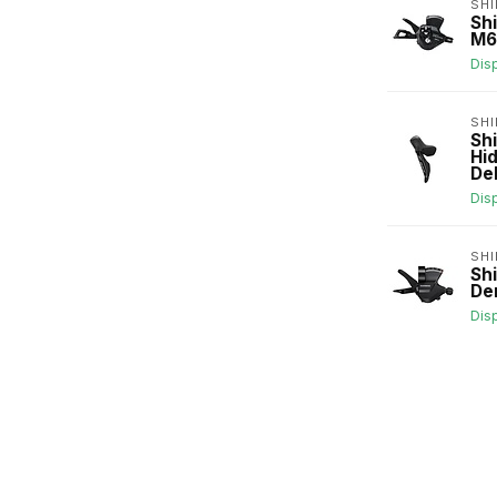
SH
Sh
M61
Dis
SH
Sh
Hi
De
Dis
SH
Sh
De
Dis