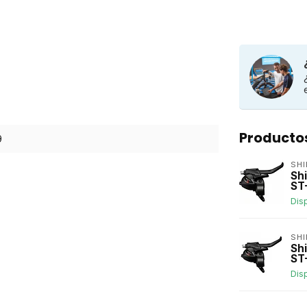
Producto
9
SH
Sh
ST
Dis
SH
Sh
ST
Dis