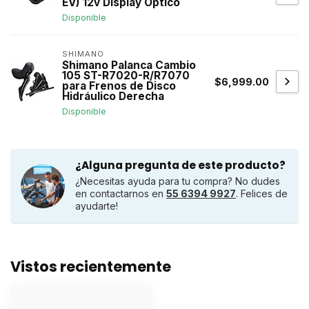
EV) 12v Display Optico
Disponible
SHIMANO
Shimano Palanca Cambio
105 ST-R7020-R/R7070
$6,999.00
para Frenos de Disco
Hidráulico Derecha
Disponible
¿Alguna pregunta de este producto?
¿Necesitas ayuda para tu compra? No dudes
en contactarnos en
55 6394 9927
. Felices de
ayudarte!
Vistos recientemente