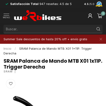
Satisfacción Total
947 reseñas: 4.5 de 5
Devoluciones 
4.5
/5.0
0
MENÚ
Summer Sale descuentos de hasta 20% off + envío gratis
Inicio
/
SRAM Palanca de Mando MTB X01 1x11P. Trigger
Derecha
SRAM Palanca de Mando MTB X01 1x11P.
Trigger Derecha
SRAM