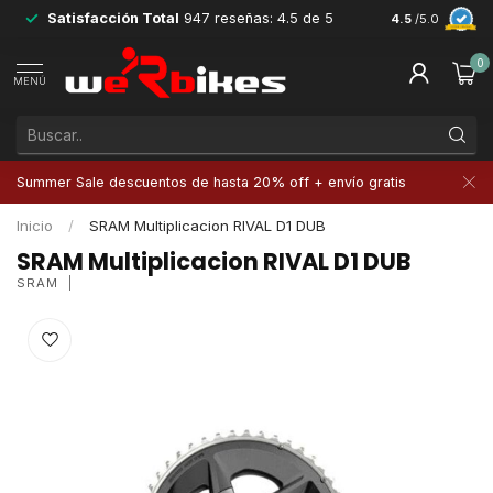
Satisfacción Total
947 reseñas: 4.5 de 5
Devoluciones 
4.5
/5.0
0
MENÚ
Summer Sale descuentos de hasta 20% off + envío gratis
Inicio
/
SRAM Multiplicacion RIVAL D1 DUB
SRAM Multiplicacion RIVAL D1 DUB
SRAM