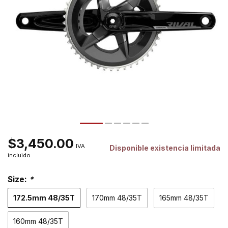
$3,450.00
IVA
Disponible existencia limitada
incluido
Size:
*
172.5mm 48/35T
170mm 48/35T
165mm 48/35T
160mm 48/35T