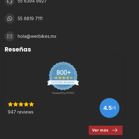
55 6394 9927
55 6819 7111
hola@werbikes.mx
Reseñas
4.5
/5
947 reviews
Ver más