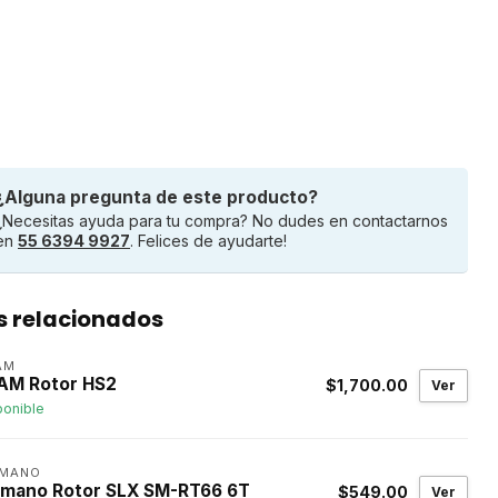
¿Alguna pregunta de este producto?
¿Necesitas ayuda para tu compra? No dudes en contactarnos
en
55 6394 9927
. Felices de ayudarte!
s relacionados
AM
AM Rotor HS2
$1,700.00
Ver
ponible
IMANO
imano Rotor SLX SM-RT66 6T
$549.00
Ver