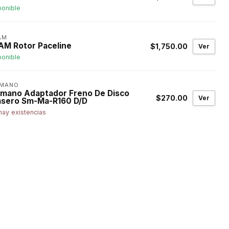
ponible
AM
AM Rotor Paceline
$1,750.00
Ver
ponible
IMANO
imano Adaptador Freno De Disco
$270.00
Ver
asero Sm-Ma-R160 D/D
hay existencias