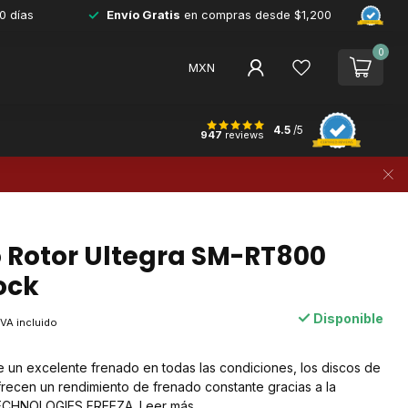
0 días
Envío Gratis
en compras desde $1,200
0
MXN
4.5
/5
947
reviews
 Rotor Ultegra SM-RT800
ock
Disponible
IVA incluido
e un excelente frenado en todas las condiciones, los discos de
ecen un rendimiento de frenado constante gracias a la
 TECHNOLOGIES FREEZA.
Leer más
.