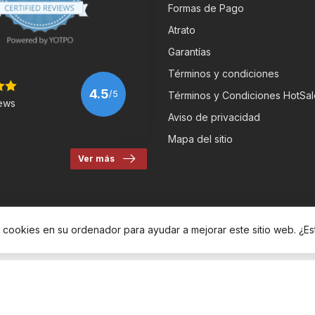
Formas de Pago
Atrato
Garantías
Términos y condiciones
4.5
/5
Términos y Condiciones HotSal
ews
Aviso de privacidad
Mapa del sitio
Ver más
r cookies en su ordenador para ayudar a mejorar este sitio web. ¿E
eRbikes Tienda de Bicicletas
- Powered by
Lightspeed
-
Lightspeed des