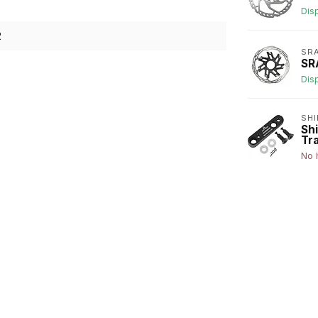
Dis
2
SR
SR
Dis
SH
Sh
Tr
No 