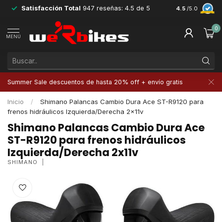
Satisfacción Total
947 reseñas: 4.5 de 5
Devoluciones 
4.5
/5.0
0
MENÚ
Summer Sale descuentos de hasta 20% off + envío gratis
Inicio
/
Shimano Palancas Cambio Dura Ace ST-R9120 para
frenos hidráulicos Izquierda/Derecha 2x11v
Shimano Palancas Cambio Dura Ace
ST-R9120 para frenos hidráulicos
Izquierda/Derecha 2x11v
SHIMANO