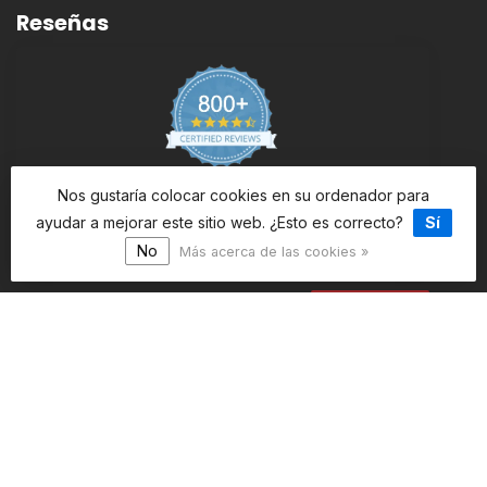
Reseñas
Nos gustaría colocar cookies en su ordenador para
ayudar a mejorar este sitio web. ¿Esto es correcto?
Sí
4.5
/5
947 reviews
No
Más acerca de las cookies »
Ver más
Información
Mi cuenta