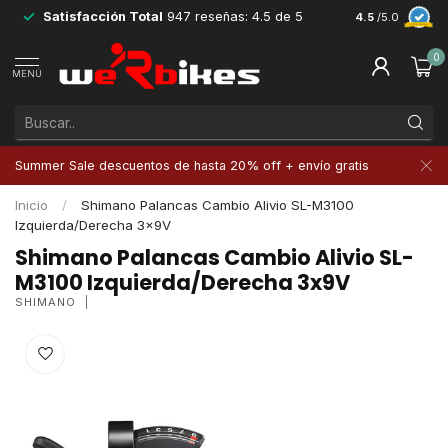
Satisfacción Total
947 reseñas: 4.5 de 5
Devoluciones 
4.5
/5.0
0
MENÚ
Summer Sale descuentos de hasta 20% off + envío gratis
Inicio
/
Shimano Palancas Cambio Alivio SL-M3100
Izquierda/Derecha 3x9V
Shimano Palancas Cambio Alivio SL-
M3100 Izquierda/Derecha 3x9V
SHIMANO