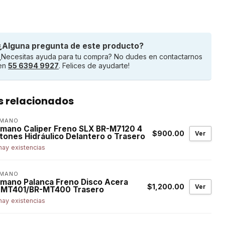
¿Alguna pregunta de este producto?
¿Necesitas ayuda para tu compra? No dudes en contactarnos
en
55 6394 9927
. Felices de ayudarte!
s relacionados
IMANO
imano Caliper Freno SLX BR-M7120 4
$900.00
Ver
stones Hidráulico Delantero o Trasero
hay existencias
IMANO
imano Palanca Freno Disco Acera
$1,200.00
Ver
-MT401/BR-MT400 Trasero
hay existencias