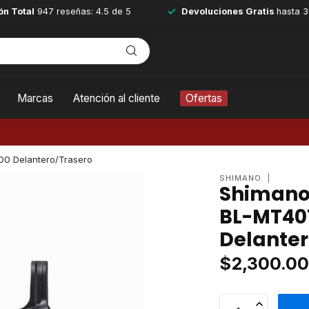
ón Total
947 reseñas: 4.5 de 5
Devoluciones Gratis
hasta 3
Marcas
Atención al cliente
Ofertas
0 Delantero/Trasero
SHIMANO
Shimano 
BL-MT40
Delanter
$2,300.0