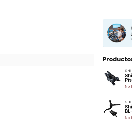
Producto
SH
Sh
Pi
No 
SH
Sh
BL
No 