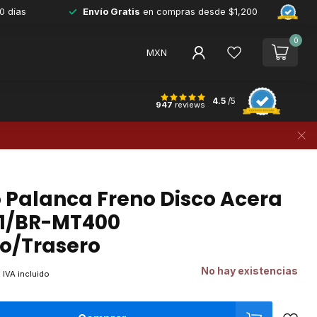
0 días
Envío Gratis
en compras desde $1,200
0
MXN
4.5
/5
947
reviews
Palanca Freno Disco Acera
1/BR-MT400
o/Trasero
0
No hay existencias
IVA incluido