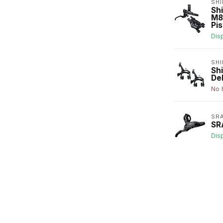
SH
Sh
M8
Pis
Dis
SH
Sh
De
No 
SR
SR
Dis