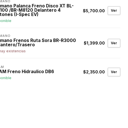
IMANO
imano Palanca Freno Disco XT BL-
100 /BR-M8120 Delantero 4
$5,700.00
Ver
tones (I-Spec EV)
ponible
IMANO
imano Frenos Ruta Sora BR-R3000
$1,399.00
Ver
lantero/Trasero
hay existencias
AM
AM Freno Hidraulico DB6
$2,350.00
Ver
ponible