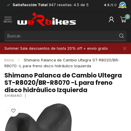
Satisfacción Total
947 reseñas: 4.5 de 5
Devoluciones 
4.5
/5.0
0
MENÚ
Summer Sale descuentos de hasta 20% off + envío gratis
Inicio
/
Shimano Palanca de Cambio Ultegra ST-R8020/BR-
R8070 -L para freno disco hidráulico Izquierda
Shimano Palanca de Cambio Ultegra
ST-R8020/BR-R8070 -L para freno
disco hidráulico Izquierda
SHIMANO