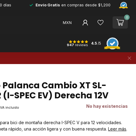
0 días
Envío Gratis
en compras desde $1,200
0
MXN
4.5
/5
947
reviews
 Palanca Cambio XT SL-
 (I-SPEC EV) Derecha 12V
No hay existencias
IVA incluido
para bici de montaña derecha I-SPEC V para 12 velocidades.
ta rápido, una acción ligera y con buena respuesta.
Leer más
.