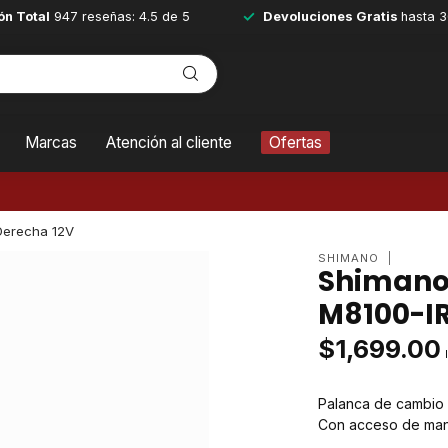
ón Total
947 reseñas: 4.5 de 5
Devoluciones Gratis
hasta 3
Marcas
Atención al cliente
Ofertas
Derecha 12V
SHIMANO
Shimano
M8100-IR
$1,699.00
Palanca de cambio 
Con acceso de mane