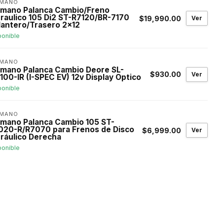
IMANO
imano Palanca Cambio/Freno
draulico 105 Di2 ST-R7120/BR-7170
$19,990.00
Ver
lantero/Trasero 2x12
ponible
IMANO
imano Palanca Cambio Deore SL-
$930.00
Ver
00-IR (I-SPEC EV) 12v Display Optico
ponible
IMANO
imano Palanca Cambio 105 ST-
020-R/R7070 para Frenos de Disco
$6,999.00
Ver
dráulico Derecha
ponible