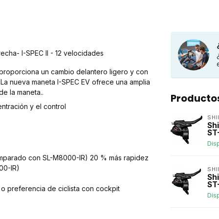
ha- I-SPEC II - 12 velocidades
oporciona un cambio delantero ligero y con
. La nueva maneta I-SPEC EV ofrece una amplia
de la maneta..
Producto
ntración y el control
SH
Sh
ST
Dis
omparado con SL-M8000-IR) 20 % más rapidez
00-IR)
SH
Sh
ST
 o preferencia de ciclista con cockpit
Dis