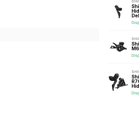
SH
Sh
Hi
De
Dis
SH
Sh
M61
Dis
SH
Sh
R7
Hi
Dis