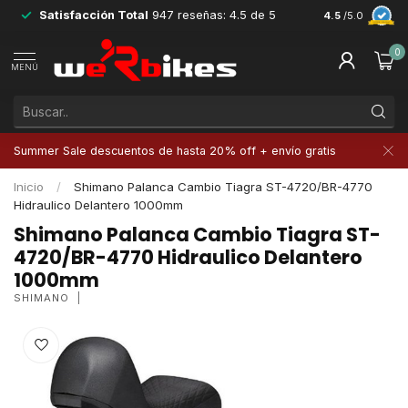
Satisfacción Total
947 reseñas: 4.5 de 5
Devoluciones 
4.5
/5.0
0
MENÚ
Summer Sale descuentos de hasta 20% off + envío gratis
Inicio
/
Shimano Palanca Cambio Tiagra ST-4720/BR-4770
Hidraulico Delantero 1000mm
Shimano Palanca Cambio Tiagra ST-
4720/BR-4770 Hidraulico Delantero
1000mm
SHIMANO