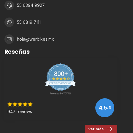
55 6394 9927
55 6819 7111
hola@werbikes.mx
Reseñas
4.5
/5
947 reviews
Ver más