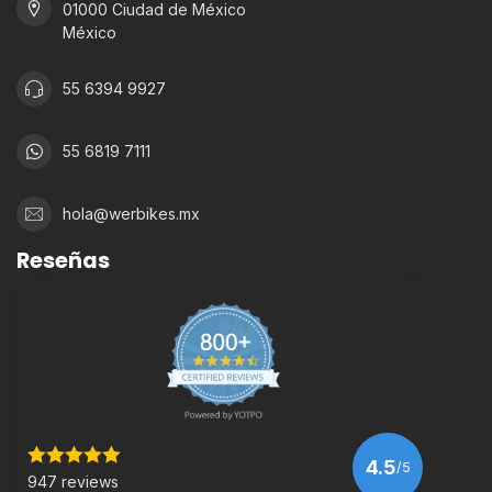
01000 Ciudad de México
México
55 6394 9927
55 6819 7111
hola@werbikes.mx
Reseñas
4.5
/5
947 reviews