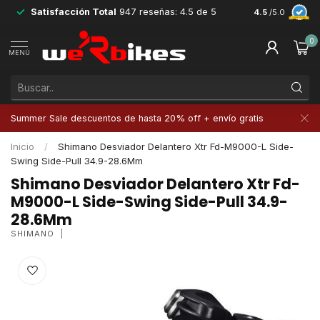
Satisfacción Total
947 reseñas: 4.5 de 5
Devoluciones 
4.5
/5.0
0
MENÚ
Summer Sale descuentos de hasta 20% off + envío gratis
Inicio
/
Shimano Desviador Delantero Xtr Fd-M9000-L Side-
Swing Side-Pull 34.9-28.6Mm
Shimano Desviador Delantero Xtr Fd-
M9000-L Side-Swing Side-Pull 34.9-
28.6Mm
SHIMANO