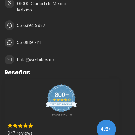
01000 Ciudad de México
México
55 6394 9927
55 6819 7111
hola@werbikes.mx
Reseñas
4.5
/5
947 reviews