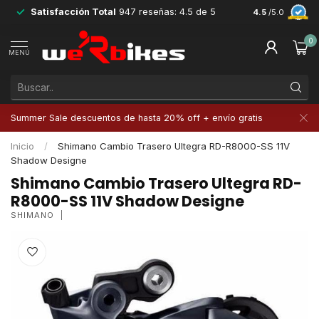
Satisfacción Total
947 reseñas: 4.5 de 5
Devoluciones 
4.5
/5.0
0
MENÚ
Summer Sale descuentos de hasta 20% off + envío gratis
Inicio
/
Shimano Cambio Trasero Ultegra RD-R8000-SS 11V
Shadow Designe
Shimano Cambio Trasero Ultegra RD-
R8000-SS 11V Shadow Designe
SHIMANO