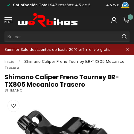
Satisfacción Total
947 reseñas: 4.5 de 5
Devoluciones 
4.5
/5.0
0
MENÚ
Summer Sale descuentos de hasta 20% off + envío gratis
Inicio
/
Shimano Caliper Freno Tourney BR-TX805 Mecanico
Trasero
Shimano Caliper Freno Tourney BR-
TX805 Mecanico Trasero
SHIMANO