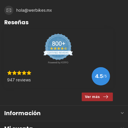
hola@werbikes.mx
Reseñas
4.5
/5
947 reviews
Ver más
Información