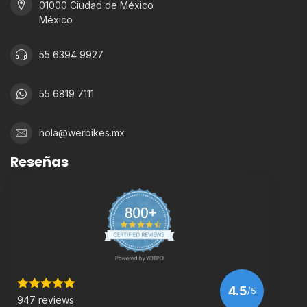
01000 Ciudad de México
México
55 6394 9927
55 6819 7111
hola@werbikes.mx
Reseñas
4.5
/5
947 reviews