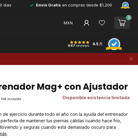
0 días
Envío Gratis
en compras desde $1,200
0
MXN
4.5
/5
947
reviews
trenador Mag+ con Ajustador
Disponible existencia limitada
IVA incluido
n de ejercicio durante todo el año con la ayuda del entrenador
perfecta de mantener tus piernas cálidas cuando hace frío,
lloviendo y seguras cuando está demasiado oscuro para
más
.