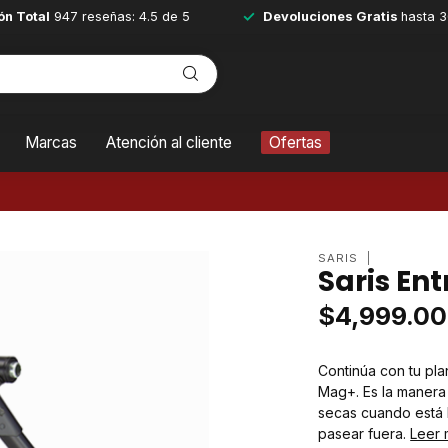
ón Total
947 reseñas: 4.5 de 5
Devoluciones Gratis
hasta 3
Marcas
Atención al cliente
Ofertas
SARIS
Saris En
$4,999.00
Continúa con tu pla
Mag+. Es la manera 
secas cuando está 
pasear fuera.
Leer 