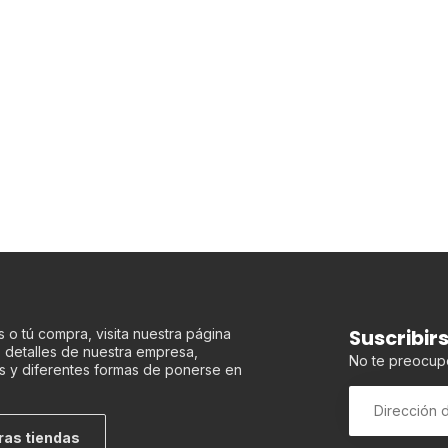
Suscribir
 o tú compra, visita nuestra página
os detalles de nuestra empresa,
No te preocup
s y diferentes formas de ponerse en
ras tiendas