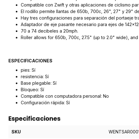
Compatible con Zwift y otras aplicaciones de ciclismo para
El rodillo permite llantas de 650b, 700c, 26", 27" y 29" d
Hay tres configuraciones para separación del portaeje t
Adaptador de eje pasante necesario para ejes de 142x1
70 a 74 decibeles a 20mph.
Roller allows for 650b, 700c, 27.5" (up to 2.0" wide), and 
ESPECIFICACIONES
pies: Sí
resistencia: Sí
Base plegable: Sí
Bloqueo: Sí
Compatible con computadora personal: No
Configuración rápida: Sí
Especificaciones
SKU
WENTSAR000