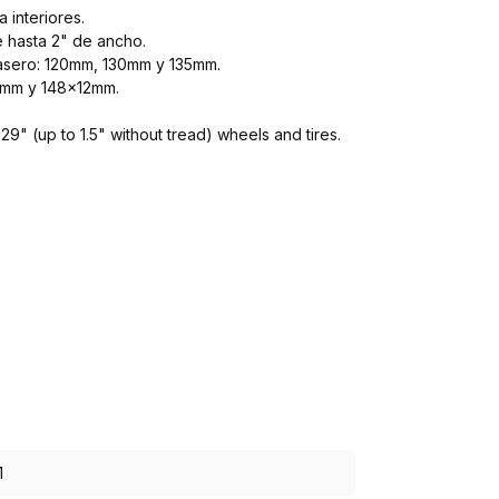
 interiores.
e hasta 2" de ancho.
rasero: 120mm, 130mm y 135mm.
2mm y 148x12mm.
29" (up to 1.5" without tread) wheels and tires.
1