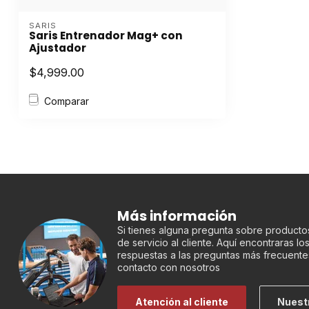
SARIS
Saris Entrenador Mag+ con
Ajustador
$4,999.00
Comparar
Más información
Si tienes alguna pregunta sobre productos
de servicio al cliente. Aquí encontraras l
respuestas a las preguntas más frecuente
contacto con nosotros
Atención al cliente
Nuest