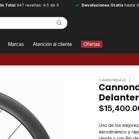
ón Total
947 reseñas: 4.5 de 5
Devoluciones Gratis
hasta 3
Marcas
Atención al cliente
Ofertas
CANNONDALE
Cannond
Delante
$15,400.0
Uno de los mejores 
aerodinámico y rápi
rápida y con Rin d