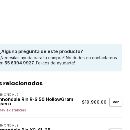
¿Alguna pregunta de este producto?
¿Necesitas ayuda para tu compra? No dudes en contactarnos
en
55 6394 9927
. Felices de ayudarte!
s relacionados
NNONDALE
nnondale Rin R-S 50 HollowGram
$19,900.00
Ver
asero
hay existencias
NNONDALE