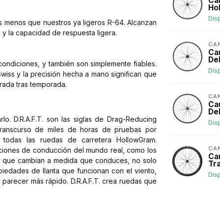
Ca
Ho
Dis
s menos que nuestros ya ligeros R-64. Alcanzan
 y la capacidad de respuesta ligera.
CA
Ca
De
condiciones, y también son simplemente fiables.
Dis
wiss y la precisión hecha a mano significan que
orada tras temporada.
CA
Ca
De
lo. D.R.A.F.T. son las siglas de Drag-Reducing
Dis
ranscurso de miles de horas de pruebas por
 todas las ruedas de carretera HollowGram.
CA
ciones de conducción del mundo real, como los
Ca
les que cambian a medida que conduces, no solo
Tr
piedades de llanta que funcionan con el viento,
Dis
a parecer más rápido. D.R.A.F.T. crea ruedas que