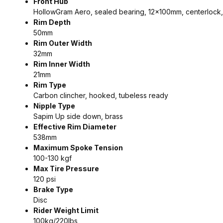
Front Hub
HollowGram Aero, sealed bearing, 12x100mm, centerlock, 2
Rim Depth
50mm
Rim Outer Width
32mm
Rim Inner Width
21mm
Rim Type
Carbon clincher, hooked, tubeless ready
Nipple Type
Sapim Up side down, brass
Effective Rim Diameter
538mm
Maximum Spoke Tension
100-130 kgf
Max Tire Pressure
120 psi
Brake Type
Disc
Rider Weight Limit
100kg/220lbs