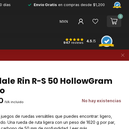
0 días
Envío Gratis
en compras desde $1,200
0
MXN
4.5
/5
947
reviews
ale Rin R-S 50 HollowGram
ro
0
No hay existencias
IVA incluido
juegos de ruedas versátiles que puedes encontrar: ligero,
do. Una rueda de ruta ligera con un peso de 1620 g por par,
e carbono de 50 mm de profundidad.
Leer más
.