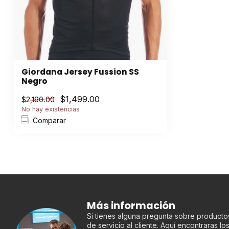
Giordana Jersey Fussion SS
Negro
$1,499.00
$2,190.00
No hay existencias
Comparar
Más información
Si tienes alguna pregunta sobre productos
de servicio al cliente. Aquí encontraras l