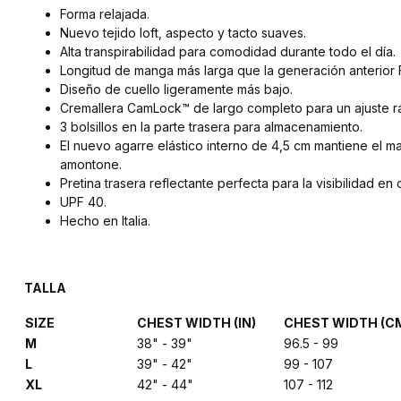
Forma relajada.
Nuevo tejido loft, aspecto y tacto suaves.
Alta transpirabilidad para comodidad durante todo el día.
Longitud de manga más larga que la generación anterior 
Diseño de cuello ligeramente más bajo.
Cremallera CamLock™ de largo completo para un ajuste ráp
3 bolsillos en la parte trasera para almacenamiento.
El nuevo agarre elástico interno de 4,5 cm mantiene el ma
amontone.
Pretina trasera reflectante perfecta para la visibilidad e
UPF 40.
Hecho en Italia.
TALLA
SIZE
CHEST WIDTH (IN)
CHEST WIDTH (C
M
38" - 39"
96.5 - 99
L
39" - 42"
99 - 107
XL
42" - 44"
107 - 112