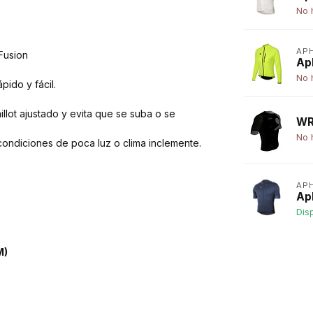
No 
AP
Fusion
Ap
No 
ido y fácil.
illot ajustado y evita que se suba o se
WR
No 
n condiciones de poca luz o clima inclemente.
AP
Ap
Dis
M)