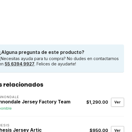
¿Alguna pregunta de este producto?
¿Necesitas ayuda para tu compra? No dudes en contactarnos
en
55 6394 9927
. Felices de ayudarte!
s relacionados
NNONDALE
nnondale Jersey Factory Team
$1,290.00
Ver
ponible
HESIS
hesis Jersey Artic
$950.00
Ver