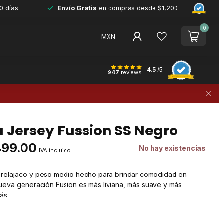
0 días
Envío Gratis
en compras desde $1,200
0
MXN
4.5
/5
947
reviews
 Jersey Fussion SS Negro
499.00
No hay existencias
IVA incluido
te relajado y peso medio hecho para brindar comodidad en
 nueva generación Fusion es más liviana, más suave y más
más
.