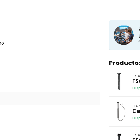
no
Producto
FSA
FS
Dis
CA
Ca
Dis
FSA