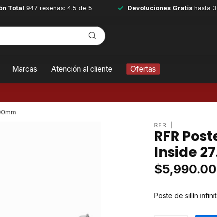
ón Total
947 reseñas: 4.5 de 5
Devoluciones Gratis
hasta 3
Marcas
Atención al cliente
Ofertas
400mm
RFR
RFR Post
Inside 
$5,990.00
Poste de sillín infi