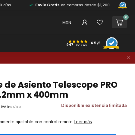
0 días
Envío Gratis
en compras desde $1,200
0
MXN
4.5
/5
947
reviews
e de Asiento Telescope PRO
27.2mm x 400mm
Disponible existencia limitada
IVA incluido
nitamente ajustable con control remoto
Leer más
.