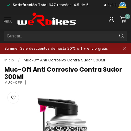
Satisfacción Total
947 reseñas: 4.5 de 5
Devoluciones 
4.5
/5.0
0
MENÚ
Summer Sale descuentos de hasta 20% off + envío gratis
Inicio
/
Muc-Off Anti Corrosivo Contra Sudor 300Ml
Muc-Off Anti Corrosivo Contra Sudor
300Ml
MUC-OFF