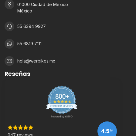
01000 Ciudad de México
México
55 6394 9927
55 6819 7111
hola@werbikes.mx
Reseñas
4.5
/5
947 reviews