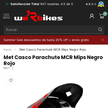
Satisfacción Total
947 reseñas: 4.5 de 5
Devoluciones 
4.5
/5.0
0
MENÚ
Summer Sale descuentos de hasta 20% off + envío gratis
Inicio
/
Met Casco Parachute MCR Mips Negro Rojo
Met Casco Parachute MCR Mips Negro
Rojo
MET