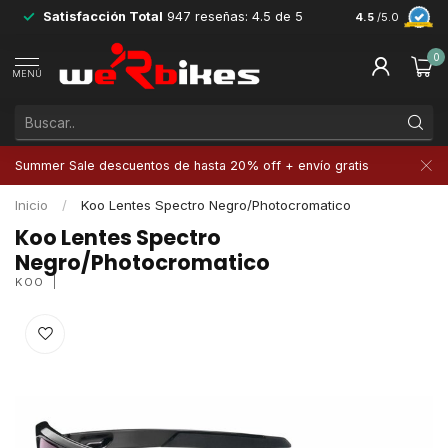
Satisfacción Total
947 reseñas: 4.5 de 5
Devoluciones 
4.5
/5.0
0
MENÚ
Summer Sale descuentos de hasta 20% off + envío gratis
Inicio
/
Koo Lentes Spectro Negro/Photocromatico
Koo Lentes Spectro
Negro/Photocromatico
KOO