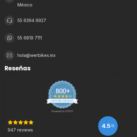
México
55 6394 9927
55 6819 7111
hola@werbikes.mx
Reseñas
4.5
/5
947 reviews