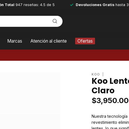
ón Total
947 reseñas: 4.5 de 5
Devoluciones Gratis
hasta 3
Marcas
Atención al cliente
Ofertas
KOO
Koo Lent
Claro
$3,950.00
Nuestra tecnología a
revestimiento elimin
lentes, lo que sign