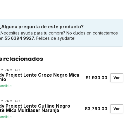
¿Alguna pregunta de este producto?
¿Necesitas ayuda para tu compra? No dudes en contactarnos
en
55 6394 9927
. Felices de ayudarte!
s relacionados
DY PROJECT
dy Project Lente Croze Negro Mica
$1,930.00
Ver
mo
ponible
DY PROJECT
dy Project Lente Cutline Negro
$3,790.00
Ver
te Mica Multilaser Naranja
ponible