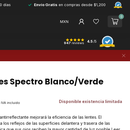
0 días
Envío Gratis
en compras desde $1,200
0
MXN
4.5
/5
947
reviews
es Spectro Blanco/Verde
Disponible existencia limitada
IVA incluido
ntirreflectante mejorará la eficiencia de las lentes. El
a los reflejos de las superficies delantera y trasera de las
ifica que sus ojos reciben la mayor cantidad de luz posible
Leer