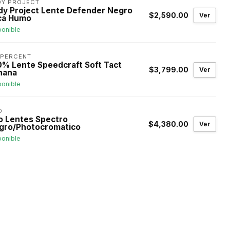
DY PROJECT
dy Project Lente Defender Negro
$2,590.00
Ver
ca Humo
ponible
0PERCENT
0% Lente Speedcraft Soft Tact
$3,799.00
Ver
nana
ponible
O
o Lentes Spectro
$4,380.00
Ver
gro/Photocromatico
ponible