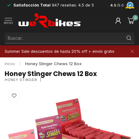
Satisfacción Total
947 reseñas: 4.5 de 5
Devoluciones 
4.5
/5.0
0
MENÚ
Summer Sale descuentos de hasta 20% off + envío gratis
Inicio
/
Honey Stinger Chews 12 Box
Honey Stinger Chews 12 Box
HONEY STINGER