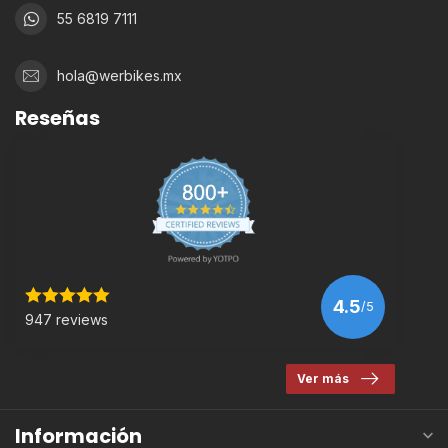
55 6819 7111
hola@werbikes.mx
Reseñas
4.5
/5
947 reviews
Ver más
Información