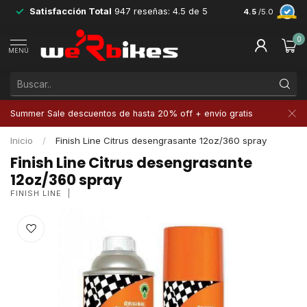
Satisfacción Total
947 reseñas: 4.5 de 5
Devoluciones 
4.5
/5.0
0
MENÚ
Summer Sale descuentos de hasta 20% off + envío gratis
Inicio
/
Finish Line Citrus desengrasante 12oz/360 spray
Finish Line Citrus desengrasante
12oz/360 spray
FINISH LINE