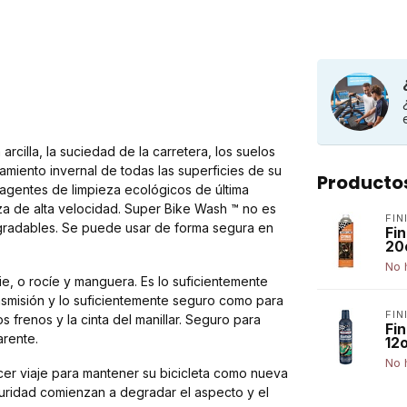
rcilla, la suciedad de la carretera, los suelos
amiento invernal de todas las superficies de su
Producto
 agentes de limpieza ecológicos de última
za de alta velocidad. Super Bike Wash ™ no es
FIN
egradables. Se puede usar de forma segura en
Fi
20
No 
e, o rocíe y manguera. Es lo suficientemente
ansmisión y lo suficientemente seguro como para
FIN
os frenos y la cinta del manillar. Seguro para
Fi
arente.
12
No 
r viaje para mantener su bicicleta como nueva
uridad comienzan a degradar el aspecto y el