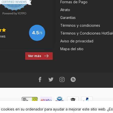
Formas de Pago
Atrato
Garantías
Términos y condiciones
4.5
/5
Términos y Condiciones HotSal
ews
Aviso de privacidad
Mapa del sitio
Ver más
r cookies en su ordenador para ayudar a mejorar este sitio web. ¿E
eRbikes Tienda de Bicicletas
- Powered by
Lightspeed
-
Lightspeed des