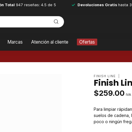
ón Total
947 reseñas: 4.5 de 5
Devoluciones Gratis
hasta 3
Marcas
Atención al cliente
Ofertas
FINISH LINE
Finish Li
$259.00
IVA
Para limpiar rápidam
suelos de cadena, 
poco o ningún fre