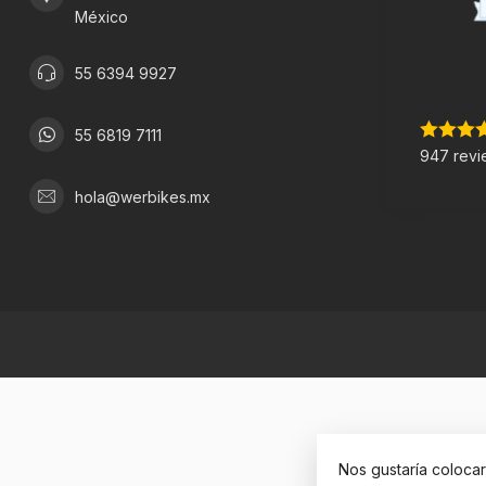
México
55 6394 9927
55 6819 7111
947 revi
hola@werbikes.mx
Nos gustaría coloca
© Copyright 2026 W