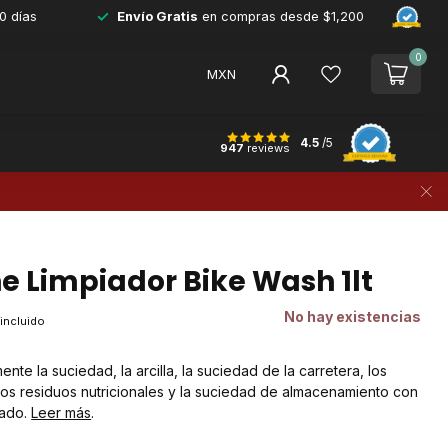
0 días
Envío Gratis
en compras desde $1,200
0
MXN
4.5
/5
947
reviews
ne Limpiador Bike Wash 1lt
No hay existencias
 incluido
ente la suciedad, la arcilla, la suciedad de la carretera, los
los residuos nutricionales y la suciedad de almacenamiento con
gado.
Leer más
.