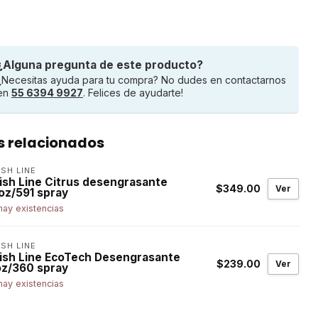
¿Alguna pregunta de este producto?
¿Necesitas ayuda para tu compra? No dudes en contactarnos
en
55 6394 9927
. Felices de ayudarte!
s relacionados
ISH LINE
nish Line Citrus desengrasante
$349.00
Ver
oz/591 spray
hay existencias
ISH LINE
nish Line EcoTech Desengrasante
$239.00
Ver
oz/360 spray
hay existencias