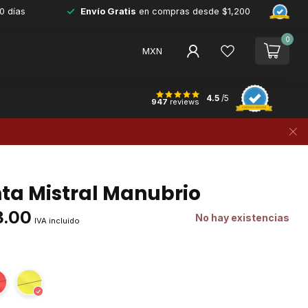
0 días
Envío Gratis
en compras desde $1,200
0
MXN
4.5
/5
947
reviews
ta Mistral Manubrio
3.00
No hay existencias
IVA incluido