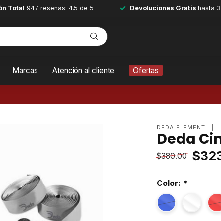
ón Total
947 reseñas: 4.5 de 5
Devoluciones Gratis
hasta 3
Marcas
Atención al cliente
Ofertas
DEDA ELEMENTI
Deda Cin
$32
$380.00
Color:
*