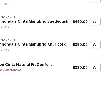
ponible
NNONDALE
nnondale Cinta Manubrio Suedecush
$450.00
Ver
ponible
NNONDALE
nnondale Cinta Manubrio Knurlcork
$390.00
Ver
ponible
be Cinta Natural Fit Confort
$380.00
Ver
hay existencias