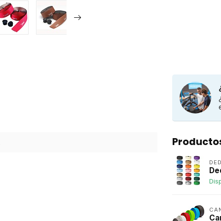
Producto
2
DED
De
Dis
CA
Ca