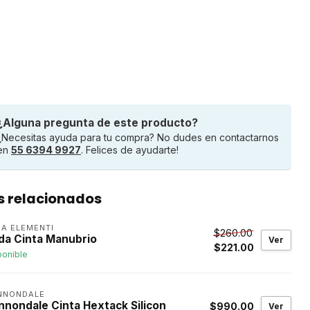
¿Alguna pregunta de este producto?
¿Necesitas ayuda para tu compra? No dudes en contactarnos
en
55 6394 9927
. Felices de ayudarte!
s relacionados
A ELEMENTI
$260.00
da Cinta Manubrio
Ver
$221.00
ponible
NNONDALE
nnondale Cinta Hextack Silicon
$990.00
Ver